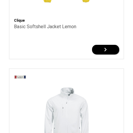
Gewicht
Clique
Basic Softshell Jacket Lemon
240
g/m²
245
g/m²
Toon
meer
Kleur
Antraciet