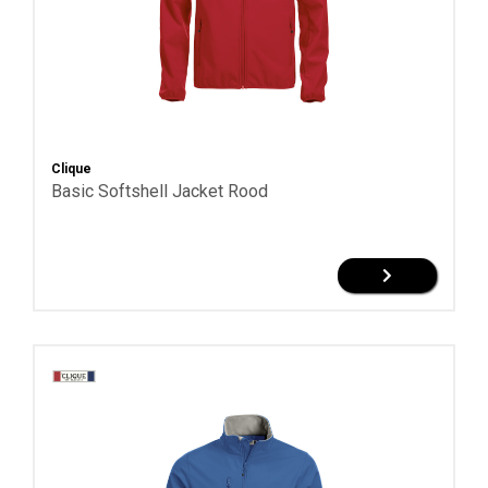
Polyester/katoen
Toon
meer
Clique
Basic Softshell Jacket Rood
Pasvorm
Modern
fit
Regular
fit