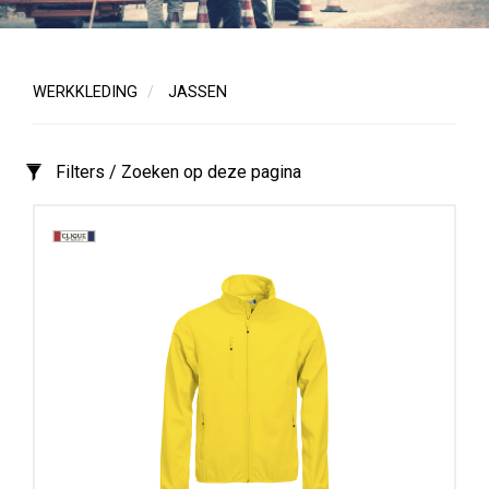
Toon
meer
WERKKLEDING
JASSEN
Bewerking
Filters / Zoeken op deze pagina
Bedrukken
en
Borduren
Borduren
Geslacht
Dames
Heren