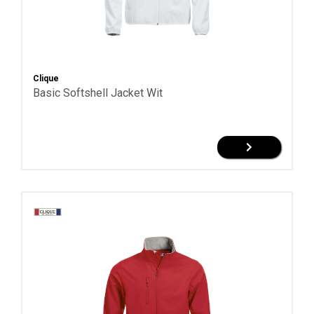
Blauw
Toon
meer
Clique
Basic Softshell Jacket Wit
Maten
XS-
3XL
XS-
XL
Materiaal
100%
polyester